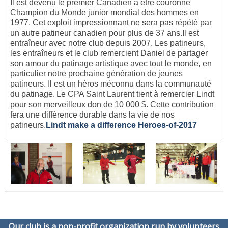
Il est devenu le
premier Canadien
à être couronné
Champion du Monde junior mondial des hommes en
1977. Cet exploit impressionnant ne sera pas répété par
un autre patineur canadien pour plus de 37 ans.
Il est
entraîneur avec notre club depuis 2007. Les patineurs,
les entraîneurs et le club remercient Daniel de partager
son amour du patinage artistique avec tout le monde, en
particulier notre prochaine génération de jeunes
patineurs. Il est un héros méconnu dans la communauté
du patinage.
Le CPA Saint Laurent tient à remercier Lindt
pour son merveilleux don de 10 000 $. Cette contribution
fera une différence durable dans la vie de nos
patineurs.
Lindt make a difference Heroes-of-2017
Our club is a non-profit organization run by volunteers