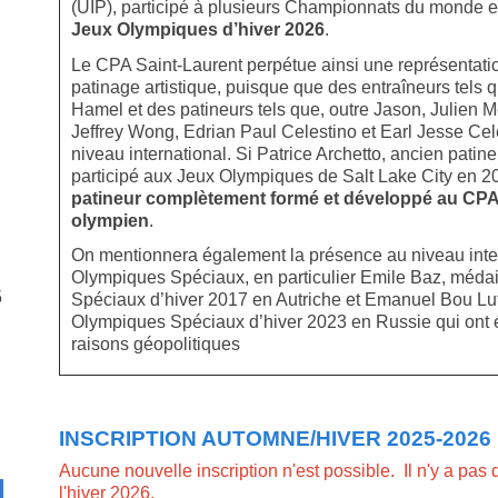
(UIP), participé à plusieurs Championnats du monde et 
Jeux Olympiques d’hiver 2026
.
Le CPA Saint-Laurent perpétue ainsi une représentati
patinage artistique, puisque que des entraîneurs tels
Hamel et des patineurs tels que, outre Jason, Julien Me
Jeffrey Wong, Edrian Paul Celestino et Earl Jesse Cele
niveau international. Si Patrice Archetto, ancien pati
participé aux Jeux Olympiques de Salt Lake City en 2
patineur complètement formé et développé au CPA 
olympien
.
On mentionnera également la présence au niveau inter
Olympiques Spéciaux, en particulier Emile Baz, médai
5
Spéciaux d’hiver 2017 en Autriche et Emanuel Bou Lutf
Olympiques Spéciaux d’hiver 2023 en Russie qui ont 
raisons géopolitiques
INSCRIPTION AUTOMNE/HIVER 2025-2026 l'i
Aucune nouvelle inscription n'est possible. Il n'y a pas 
l'hiver 2026.