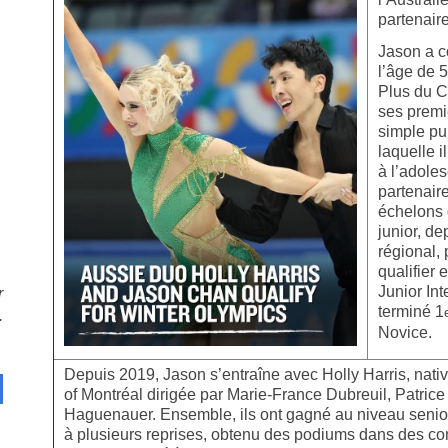
partenair
Jason a c
l’âge de 
Plus du C
ses premi
simple pu
laquelle 
à l’adole
partenaire,
échelons 
junior, d
régional, 
qualifier 
Junior Int
r
terminé 1
.
Novice.
Depuis 2019, Jason s’entraîne avec Holly Harris, nativ
of Montréal dirigée par Marie-France Dubreuil, Patri
Haguenauer. Ensemble, ils ont gagné au niveau senio
à plusieurs reprises, obtenu des podiums dans des com