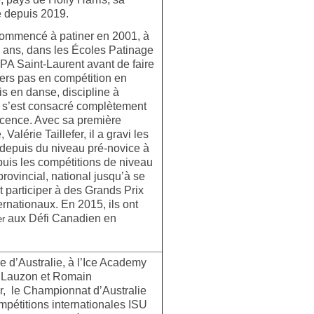
e depuis 2019.
ommencé à patiner en 2001, à
5 ans, dans les Écoles Patinage
PA Saint-Laurent avant de faire
ers pas en compétition en
is en danse, discipline à
il s’est consacré complètement
scence. Avec sa première
 Valérie Taillefer, il a gravi les
depuis du niveau pré-novice à
epuis les compétitions de niveau
provincial, national jusqu’à se
et participer à des Grands Prix
ernationaux. En 2015, ils ont
aux Défi Canadien en
er
e d’Australie, à l’Ice Academy
ce Lauzon et Romain
r, le Championnat d’Australie
pétitions internationales ISU