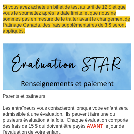
Si vous avez acheté un billet de test au tarif de 12 $ et que
vous le soumettez après la date limite, et que nous ne
sommes pas en mesure de le traiter avant le changement de
Patinage Canada, des frais supplémentaires de
3 $
seront
appliqués.
Parents et patineurs :
Les entraîneurs vous contacteront lorsque votre enfant sera
admissible à une évaluation. Ils peuvent faire une ou
plusieurs évaluation à la fois. Chaque évaluation comporte
des frais de 15 $ qui doivent être payés
AVANT
le jour de
l'évaluation de votre enfant.