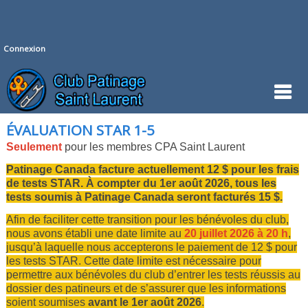
Connexion
ÉVALUATION STAR 1-5
Seulement
pour les membres CPA Saint Laurent
Patinage Canada facture actuellement 12 $ pour les frais
de tests STAR. À compter du 1er août 2026, tous les
tests soumis à Patinage Canada seront facturés 15 $.
Afin de faciliter cette transition pour les bénévoles du club,
nous avons établi une date limite au
20 juillet 2026 à 20 h
,
jusqu’à laquelle nous accepterons le paiement de 12 $ pour
les tests STAR. Cette date limite est nécessaire pour
permettre aux bénévoles du club d’entrer les tests réussis au
dossier des patineurs et de s’assurer que les informations
soient soumises
avant le 1er août 2026
.