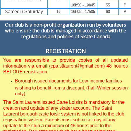
18h50 - 19h45
55
P
Samedi / Saturday
B
16h05 - 17h05
60
P
Our club is a non-profit organization run by volunteers
who ensure the club is managed in accordance with the
regulations and policies of Skate Canada
REGISTRATION
You are responsible to provide copies of all updated
information via email (cpa.stlaurent@gmail.com) 48 houres
BEFORE registration:
Borough issued documents for Low-income families
wishing to benefit from a discount. (Fall-Winter session
only)
The Saint Laurent issued Carte Loisirs is mandatory for the
creation and update of any skater account. The Saint
Laurent borough carte loisir system is not linked to the club
registration system. Parents must submit a copy of any
update to the club a minimum of 48 hours prior to the