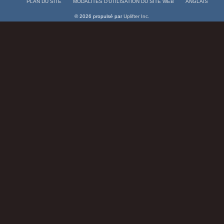
PLAN DU SITE
MODALITÉS D’UTILISATION DU SITE WEB
ANGLAIS
© 2026 propulsé par
Uplifter Inc.