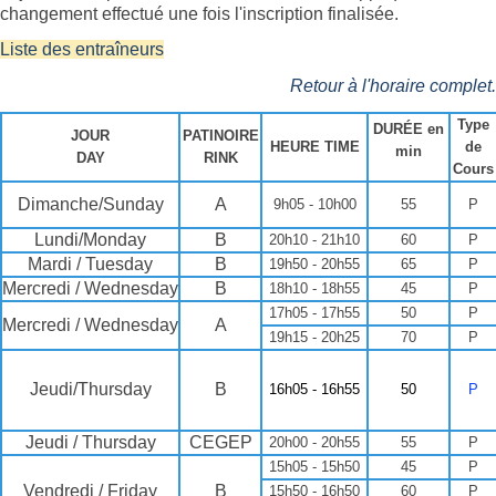
changement effectué une fois l'inscription finalisée.
Liste des entraîneurs
Retour à l'horaire complet.
Type
DURÉE en
JOUR
PATINOIRE
HEURE TIME
de
min
DAY
RINK
Cours
Dimanche/Sunday
A
9h05 - 10h00
55
P
Lundi/Monday
B
20h10 - 21h10
60
P
Mardi / Tuesday
B
19h50 - 20h55
65
P
Mercredi / Wednesday
B
18h10 - 18h55
45
P
17h05 - 17h55
50
P
Mercredi / Wednesday
A
19h15 - 20h25
70
P
Jeudi/Thursday
B
16h05 - 16h55
50
P
Jeudi / Thursday
CEGEP
20h00 - 20h55
55
P
15h05 - 15h50
45
P
Vendredi / Friday
B
15h50 - 16h50
60
P