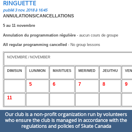
RINGUETTE
publié 3 nov. 2018 à 16:45
ANNULATIONS/CANCELLATIONS
5 au 11 novembre
Annulation du programmation régulière
- aucun cours de groupe
All regular programming cancelled
- No group lessons
NOVEMBRE / NOVEMBER
DIM/SUN
LUN/MON
MAR/TUES
MER/WED
JEU/THU
VEN
5
6
7
8
9
11
Our club is a non-profit organization run by volunteers
who ensure the club is managed in accordance with the
regulations and policies of Skate Canada