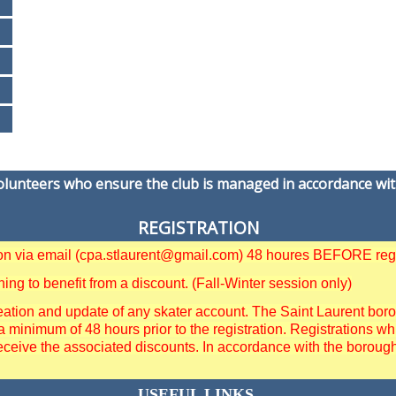
volunteers who ensure the club is managed in accordance wit
REGISTRATION
tion via email (cpa.stlaurent@gmail.com) 48 houres BEFORE regi
g to benefit from a discount. (Fall-Winter session only)
ation and update of any skater account. The Saint Laurent borough
a minimum of 48 hours prior to the registration. Registrations
eceive the associated discounts. In accordance with the borough 
USEFUL LINKS