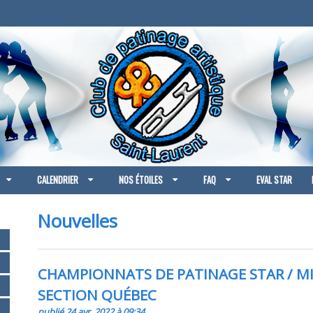
CALENDRIER
NOS ÉTOILES
FAQ
EVAL STAR
Nouvelles
CHAMPIONNATS DE PATINAGE STAR / MI
SECTION QUÉBEC
publié 24 avr. 2022 à 09:34