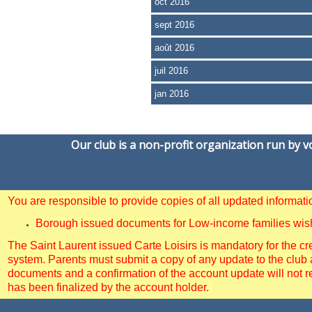
oct 2016
sept 2016
août 2016
juil 2016
jan 2016
Our club is a non-profit organization run by 
You are responsible to provide copies of all updated informa
Borough issued documents for Low-income families wishin
The Saint Laurent issued Carte Loisirs is mandatory for the cre
system. Parents must submit a copy of any update to the club 
documents and a confirmation of the account update will not r
has been finalized by the account holder.