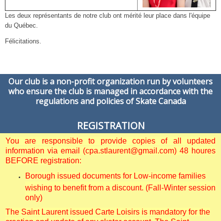
Les deux représentants de notre club ont mérité leur place dans l'équipe
du Québec.
Félicitations.
Our club is a non-profit organization run by volunteers
who ensure the club is managed in accordance with the
regulations and policies of Skate Canada
REGISTRATION
You are responsible to provide copies of all updated
information via email (cpa.stlaurent@gmail.com) 48 houres
BEFORE registration:
Borough issued documents for Low-income families
wishing to benefit from a discount. (Fall-Winter session
only)
The Saint Laurent issued Carte Loisirs is mandatory for the