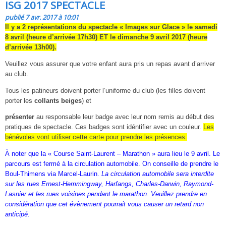
ISG 2017 SPECTACLE
publié 7 avr. 2017 à 10:01
Il y a 2 représentations du spectacle « Images sur Glace » le samedi
8 avril (heure d’arrivée 17h30) ET le dimanche 9 avril 2017 (heure
d’arrivée 13h00).
Veuillez vous assurer que votre enfant aura pris un repas avant d’arriver
au club.
Tous les patineurs doivent porter l’uniforme du club (les filles doivent
porter les
collants beiges
) et
présenter
au responsable leur badge avec leur nom remis au début des
pratiques de spectacle. Ces badges sont idéntifier avec un couleur.
Les
bénévoles vont utiliser cette carte pour prendre les présences.
À noter que la « Course Saint-Laurent – Marathon » aura lieu le 9 avril. Le
parcours est fermé à la circulation automobile. On conseille de prendre le
Boul-Thimens via Marcel-Laurin.
La circulation automobile sera interdite
sur les rues Ernest-Hemmingway, Harfangs, Charles-Darwin, Raymond-
Lasnier et les rues voisines pendant le marathon. Veuillez prendre en
considération que cet évènement pourrait vous causer un retard non
anticipé.