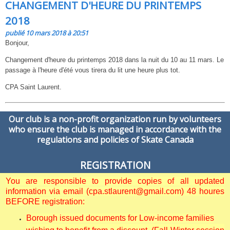
CHANGEMENT D'HEURE DU PRINTEMPS
2018
publié 10 mars 2018 à 20:51
Bonjour,
Changement d'heure du printemps 2018 dans la nuit du 10 au 11 mars. Le
passage à l'heure d'été vous tirera du lit une heure plus tot.
CPA Saint Laurent.
Our club is a non-profit organization run by volunteers
who ensure the club is managed in accordance with the
regulations and policies of Skate Canada
REGISTRATION
You are responsible to provide copies of all updated
information via email (cpa.stlaurent@gmail.com) 48 houres
BEFORE registration:
Borough issued documents for Low-income families
wishing to benefit from a discount. (Fall-Winter session