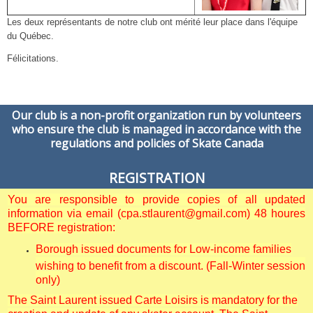
Les deux représentants de notre club ont mérité leur place dans l'équipe
du Québec.
Félicitations.
Our club is a non-profit organization run by volunteers
who ensure the club is managed in accordance with the
regulations and policies of Skate Canada
REGISTRATION
You are responsible to provide copies of all updated
information via email (cpa.stlaurent@gmail.com) 48 houres
BEFORE registration:
Borough issued documents for Low-income families
wishing to benefit from a discount. (Fall-Winter session
only)
The Saint Laurent issued Carte Loisirs is mandatory for the