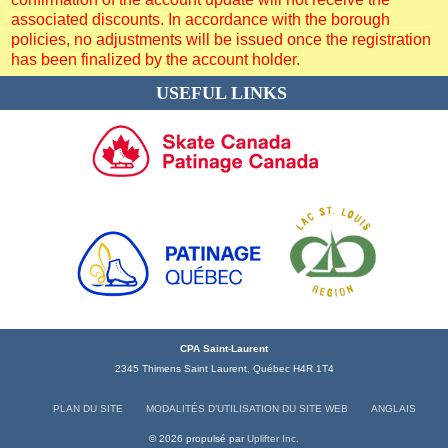
associated discounts. In accordance with the borough
policies, no adjustments will be issued once the registration
has been finalized by the account holder.
USEFUL LINKS
CPA Saint-Laurent
2345 Thimens Saint Laurent, Québec H4R 1T4
PLAN DU SITE
MODALITÉS D’UTILISATION DU SITE WEB
ANGLAIS
© 2026 propulsé par
Uplifter Inc.